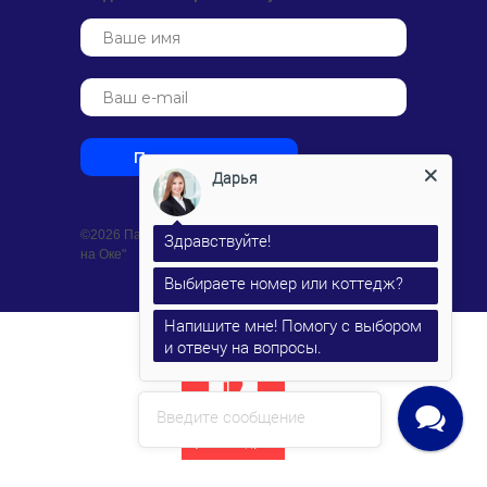
Подписаться
Дарья
©2026 Парк-отель "Лазурный берег
Здравствуйте!
на Оке"
Выбираете номер или коттедж?
Напишите мне! Помогу с выбором
и отвечу на вопросы.
Введите сообщение