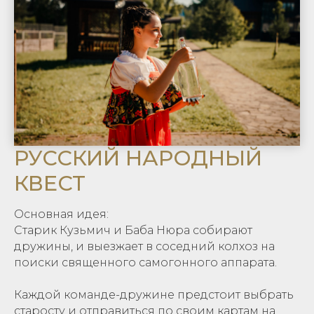
РУССКИЙ НАРОДНЫЙ
КВЕСТ
Основная идея:
Старик Кузьмич и Баба Нюра собирают
дружины, и выезжает в соседний колхоз на
поиски священного самогонного аппарата.
Каждой команде-дружине предстоит выбрать
старосту и отправиться по своим картам на