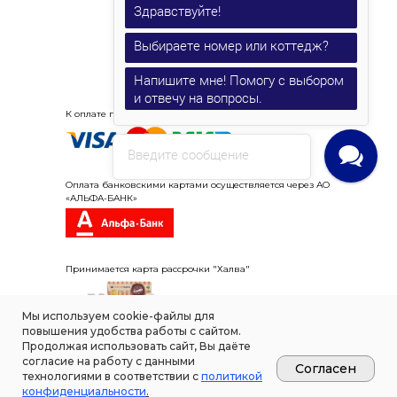
Здравствуйте!
Выбираете номер или коттедж?
Напишите мне! Помогу с выбором
и отвечу на вопросы.
К оплате принимаются карты VISA, MasterCard, «Мир».
Введите сообщение
Оплата банковскими картами осуществляется через АО
«АЛЬФА-БАНК»
Принимается карта рассрочки "Халва"
Мы используем cookie-файлы для
повышения удобства работы с сайтом.
Вся представленная на сайте информация носит
Продолжая использовать сайт, Вы даёте
информационный характер и ни при каких условиях не
согласие на работу с данными
является публичной офертой, определяемой положениями
Согласен
технологиями в соответствии с
политикой
Статьи 437(2) Гражданского кодекса РФ.
Парк-отель "Лазурный берег на Оке" не несет
конфиденциальности
.