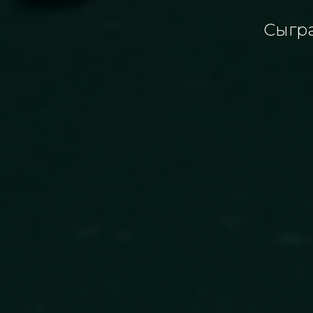
Сыгра