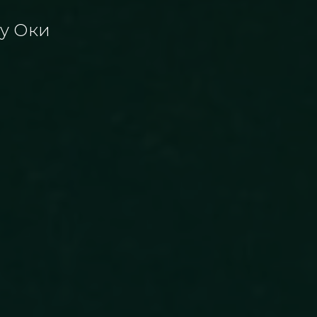
гу Оки